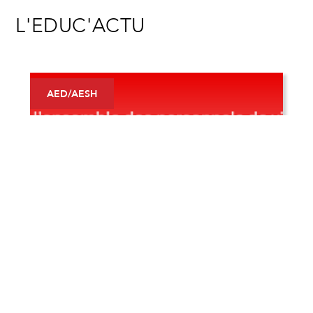
L'EDUC'ACTU
AED/AESH
26/5/2026
Grève du 2 juin 2026 : Les AED en
Lutte pour un Vrai Statut et des
Moyens pour Mayotte !
Grève le 2 juin ! Pour un statut AED, un salaire
digne et plus de postes (1er/2nd degré) à
Mayotte.
En savoir plus >