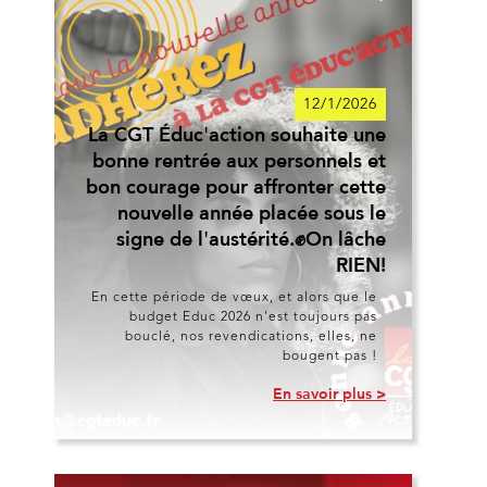
12/1/2026
La CGT Éduc'action souhaite une
bonne rentrée aux personnels et
bon courage pour affronter cette
nouvelle année placée sous le
signe de l'austérité.✊On lâche
RIEN!
En cette période de vœux, et alors que le
budget Educ 2026 n'est toujours pas
bouclé, nos revendications, elles, ne
bougent pas !
En savoir plus >