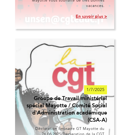
Mayotte vous souhaite de très bonnes
vacances.
En savoir plus >
1/7/2025
Groupe de Travail ministériel
spécial Mayotte / Comité Social
d'Administration académique
(CSA-A)
Déclaration liminaire GT Mayotte du
26.06.2025/Déclaration de la CGT