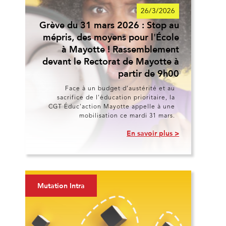
26/3/2026
Grève du 31 mars 2026 : Stop au
mépris, des moyens pour l'École
à Mayotte ! Rassemblement
devant le Rectorat de Mayotte à
partir de 9h00
Face à un budget d'austérité et au
sacrifice de l'éducation prioritaire, la
CGT Éduc'action Mayotte appelle à une
mobilisation ce mardi 31 mars.
En savoir plus >
Mutation Intra