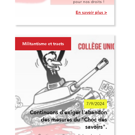
pour nos droits !
En savoir plus >
Militantisme et tracts
7/9/2024
Continuons d'exiger l'abandon
des mesures du "Choc des
savoirs".