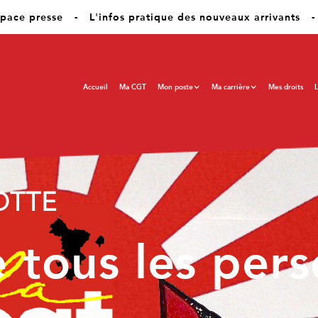
pace presse
-
L'infos pratique des nouveaux arrivants
-
Accueil
Ma CGT
Mon poste
Ma carrière
Mes droits
L
 MAYOTTE
t de l'engage