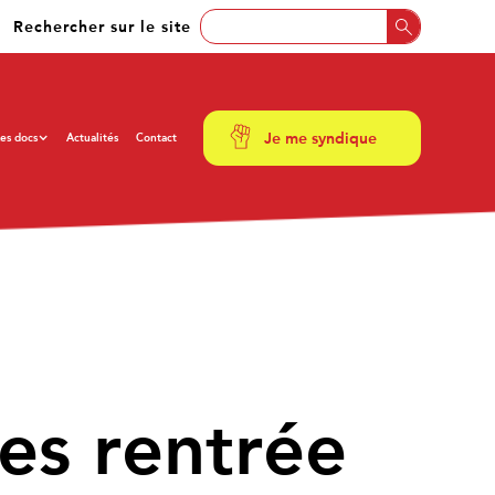
Rechercher sur le site
Je me syndique
es docs
Actualités
Contact
res rentrée