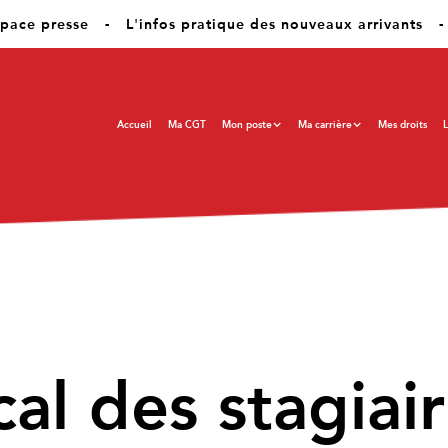
pace presse
-
L'infos pratique des nouveaux arrivants
-
Accueil
Ma CGT
Mon poste
Ma carrière
Mes droits
L
al des stagiai