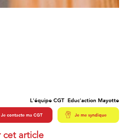
L'équipe CGT Educ'action Mayotte
Je contacte ma CGT
Je me syndique
 cet article