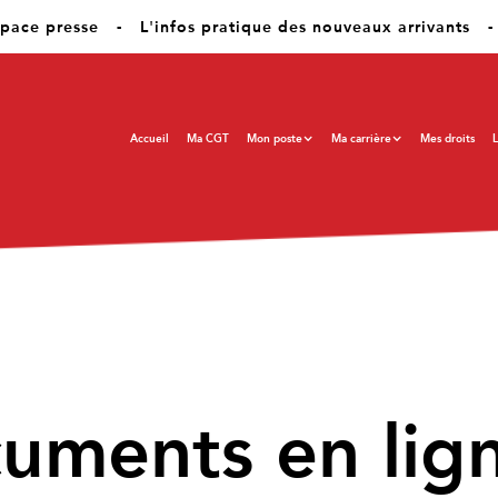
pace presse
-
L'infos pratique des nouveaux arrivants
-
Accueil
Ma CGT
Mon poste
Ma carrière
Mes droits
L
cuments en lig