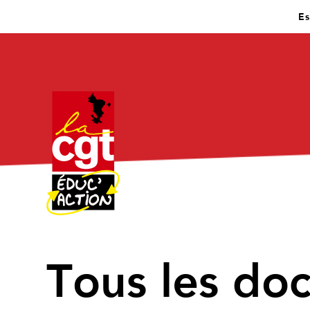
Es
↑
Tous les do