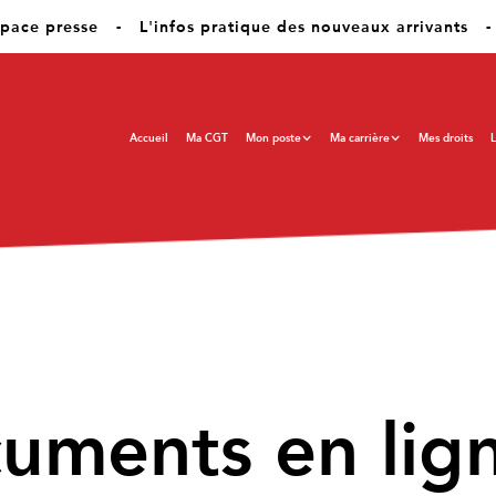
pace presse
-
L'infos pratique des nouveaux arrivants
-
Accueil
Ma CGT
Mon poste
Ma carrière
Mes droits
L
cuments en lig