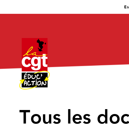
Es
↑
Tous les do