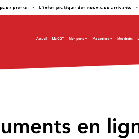
pace presse
-
L'infos pratique des nouveaux arrivants
-
Accueil
Ma CGT
Mon poste
Ma carrière
Mes droits
L
cuments en lig