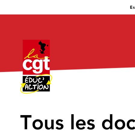
Es
↑
Tous les do