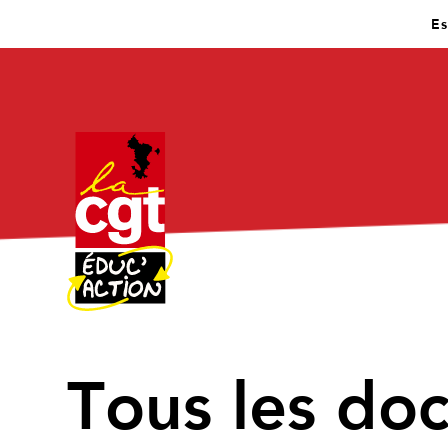
Es
↑
Tous les do