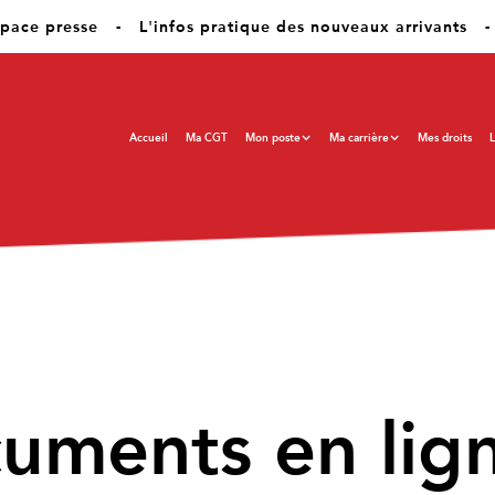
pace presse
-
L'infos pratique des nouveaux arrivants
-
Accueil
Ma CGT
Mon poste
Ma carrière
Mes droits
L
cuments en lig