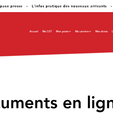
pace presse
-
L'infos pratique des nouveaux arrivants
-
Accueil
Ma CGT
Mon poste
Ma carrière
Mes droits
L
cuments en lig