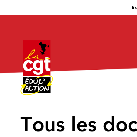
Es
↑
Tous les do