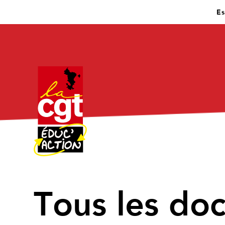
Es
↑
Tous les do