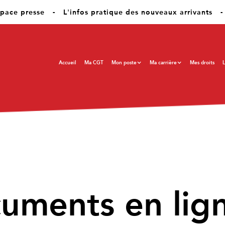
pace presse
-
L'infos pratique des nouveaux arrivants
-
Accueil
Ma CGT
Mon poste
Ma carrière
Mes droits
L
cuments en lig