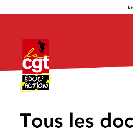
Es
↑
Tous les do