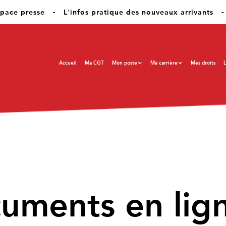
pace presse
-
L'infos pratique des nouveaux arrivants
-
Accueil
Ma CGT
Mon poste
Ma carrière
Mes droits
L
cuments en lig