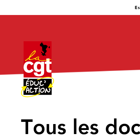
Es
↑
Tous les do