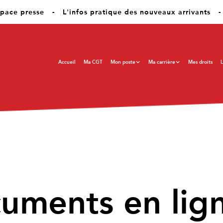
pace presse
-
L'infos pratique des nouveaux arrivants
-
Accueil
Ma CGT
Mon poste
Ma carrière
Mes droits
L
cuments en lig