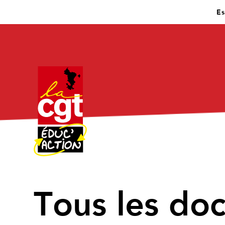
Es
↑
Tous les do