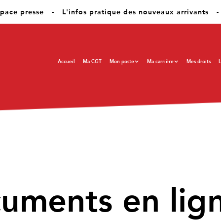
pace presse
-
L'infos pratique des nouveaux arrivants
-
Accueil
Ma CGT
Mon poste
Ma carrière
Mes droits
L
cuments en lig