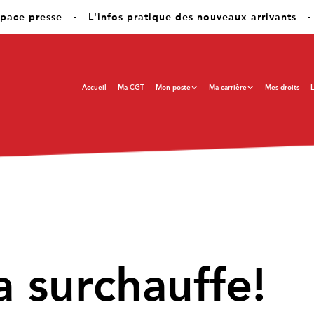
pace presse
-
L'infos pratique des nouveaux arrivants
-
Accueil
Ma CGT
Mon poste
Ma carrière
Mes droits
L
a surchauffe!