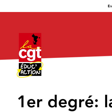
Es
1er degré: l