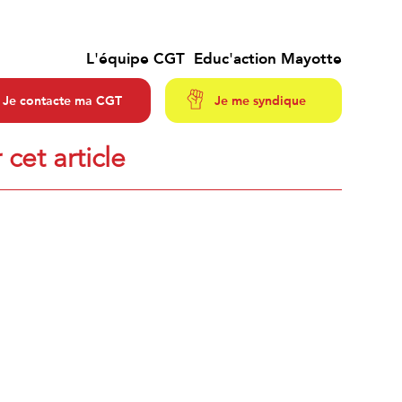
L'équipe CGT Educ'action Mayotte
Je contacte ma CGT
Je me syndique
 cet article