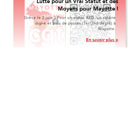
Lutte pour un Vrai Statut et des
Moyens pour Mayotte !
Grève le 2 juin ! Pour un statut AED, un salaire
digne et plus de postes (1er/2nd degré) à
Mayotte.
En savoir plus >
Commissions
30/4/2026
F3SCT du 30 avril 2026 : Des
annonces face à l'urgence, la CGT
Éduc’action maintient sa vigilance
Le 30 avril 2026 s'est tenue la Formation