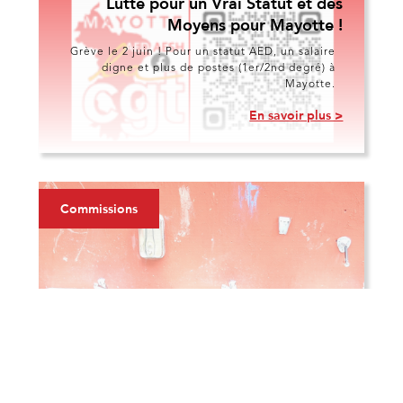
Lutte pour un Vrai Statut et des
Moyens pour Mayotte !
Grève le 2 juin ! Pour un statut AED, un salaire
digne et plus de postes (1er/2nd degré) à
Mayotte.
En savoir plus >
Commissions
30/4/2026
F3SCT du 30 avril 2026 : Des
annonces face à l'urgence, la CGT
Éduc’action maintient sa vigilance
Le 30 avril 2026 s'est tenue la Formation