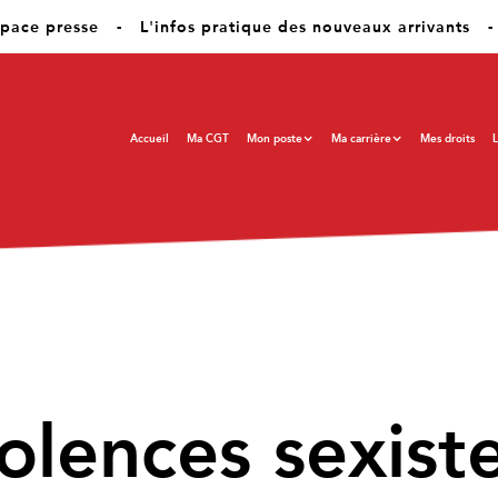
pace presse
-
L'infos pratique des nouveaux arrivants
-
Accueil
Ma CGT
Mon poste
Ma carrière
Mes droits
L
iolences sexist