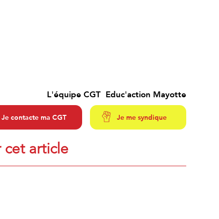
L'équipe CGT Educ'action Mayotte
Je contacte ma CGT
Je me syndique
 cet article