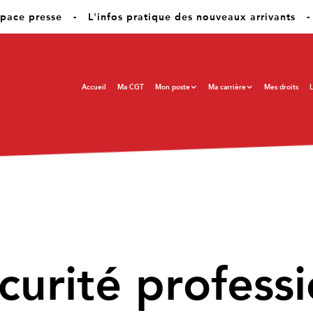
pace presse
-
L'infos pratique des nouveaux arrivants
-
Accueil
Ma CGT
Mon poste
Ma carrière
Mes droits
L
écurité profess