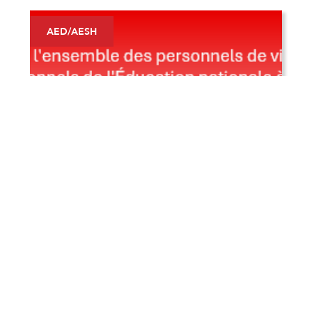
AED/AESH
26/5/2026
Grève du 2 juin 2026 : Les AED en
Lutte pour un Vrai Statut et des
Moyens pour Mayotte !
Grève le 2 juin ! Pour un statut AED, un salaire
digne et plus de postes (1er/2nd degré) à
Mayotte.
En savoir plus >
Commissions