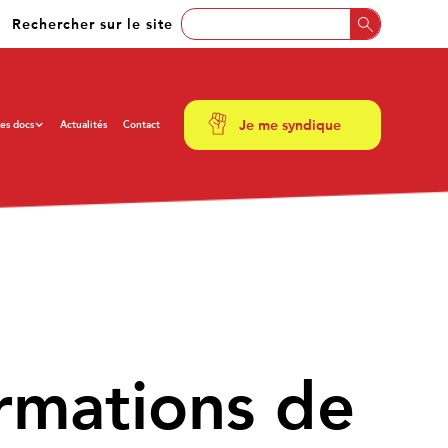
Rechercher sur le site
Je me syndique
es docs
Actualités
Contact
ormations de