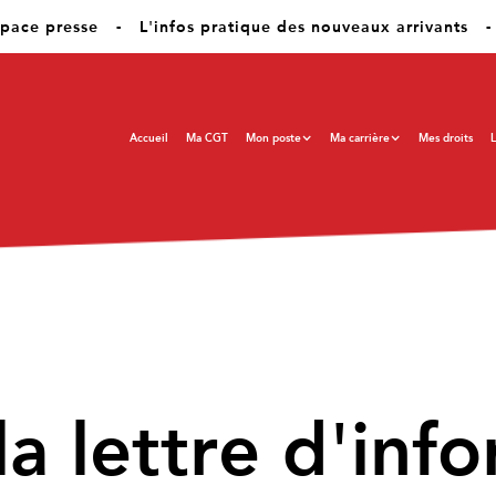
pace presse
-
L'infos pratique des nouveaux arrivants
-
Accueil
Ma CGT
Mon poste
Ma carrière
Mes droits
L
la lettre d'inf