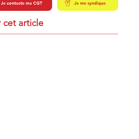
Je contacte ma CGT
Je me syndique
 cet article