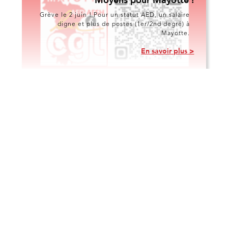
Grève le 2 juin ! Pour un statut AED, un salaire
digne et plus de postes (1er/2nd degré) à
Mayotte.
En savoir plus >
Commissions
30/4/2026
F3SCT du 30 avril 2026 : Des
annonces face à l'urgence, la CGT
Éduc’action maintient sa vigilance
Le 30 avril 2026 s'est tenue la Formation
Spécialisée en Santé, Sécurité et Conditions