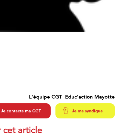
L'équipe CGT Educ'action Mayotte
Je contacte ma CGT
Je me syndique
 cet article