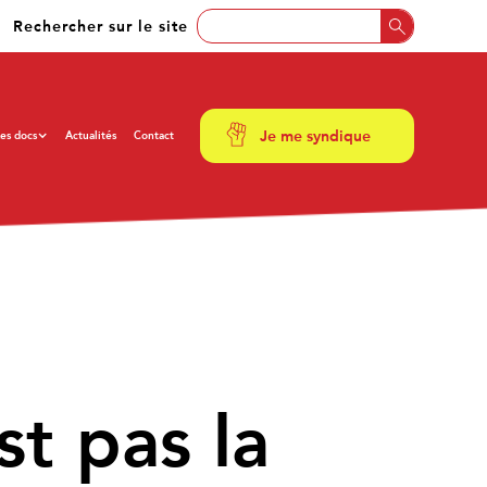
Rechercher sur le site
Je me syndique
es docs
Actualités
Contact
st pas la