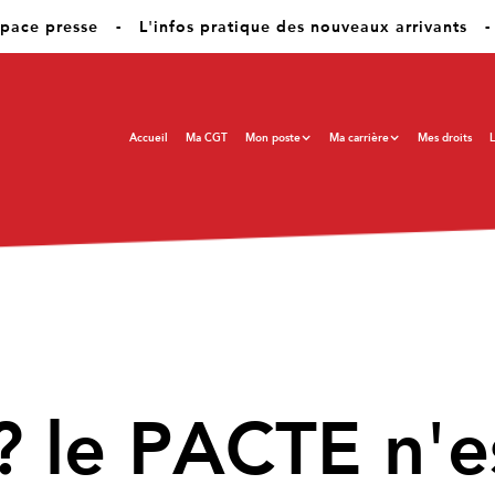
pace presse
-
L'infos pratique des nouveaux arrivants
-
Accueil
Ma CGT
Mon poste
Ma carrière
Mes droits
L
? le PACTE n'e