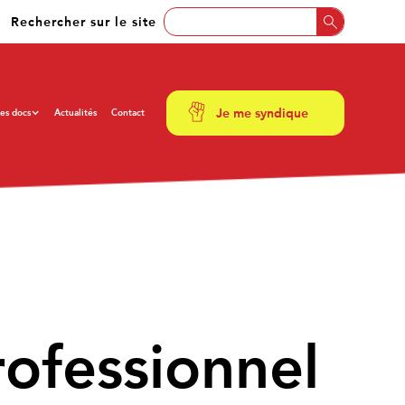
Rechercher sur le site
Je me syndique
es docs
Actualités
Contact
rofessionnel