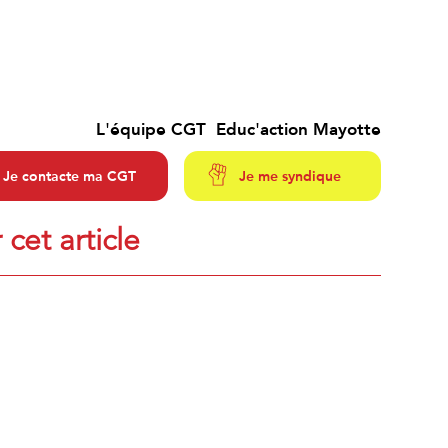
L'équipe CGT Educ'action Mayotte
Je contacte ma CGT
Je me syndique
 cet article