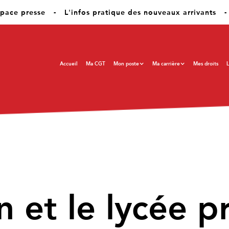
pace presse
-
L'infos pratique des nouveaux arrivants
-
Accueil
Ma CGT
Mon poste
Ma carrière
Mes droits
L
 et le lycée p