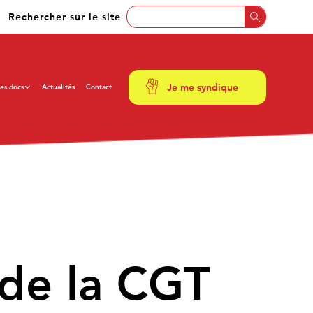
Rechercher sur le site
Je me syndique
es docs
Actualités
Contact
de la CGT