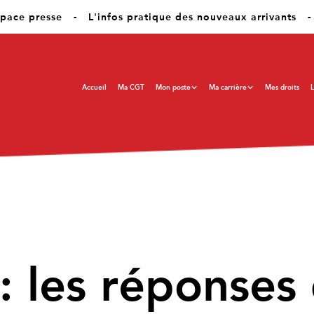
pace presse
-
L'infos pratique des nouveaux arrivants
-
Accueil
Ma CGT
Mon poste
Ma carrière
Mes droits
L
les réponses 