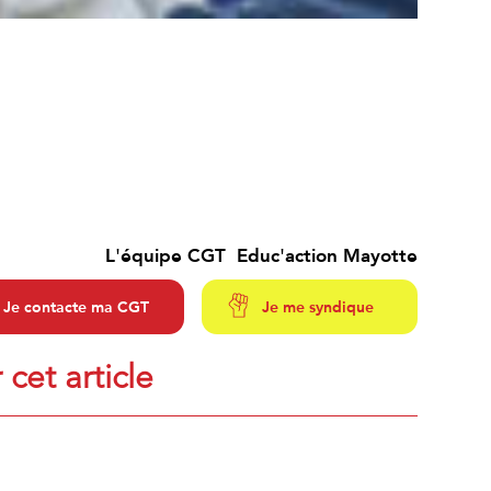
L'équipe CGT Educ'action Mayotte
Je contacte ma CGT
Je me syndique
 cet article