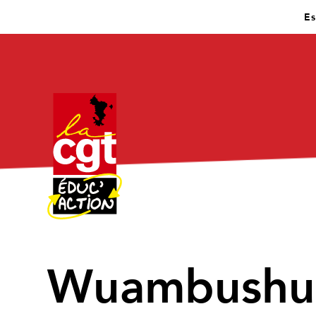
Es
Wuambushu: 