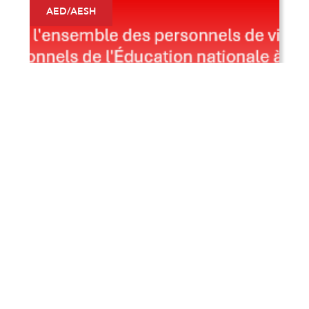
AED/AESH
26/5/2026
Grève du 2 juin 2026 : Les AED en
Lutte pour un Vrai Statut et des
Moyens pour Mayotte !
Grève le 2 juin ! Pour un statut AED, un salaire
digne et plus de postes (1er/2nd degré) à
Mayotte.
En savoir plus >
Commissions