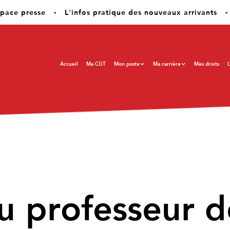
pace presse
-
L'infos pratique des nouveaux arrivants
-
Accueil
Ma CGT
Mon poste
Ma carrière
Mes droits
L
professeur de