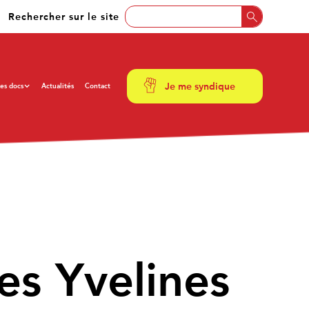
Rechercher sur le site
Je me syndique
es docs
Actualités
Contact
s Yvelines