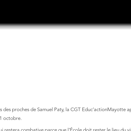
ès des proches de Samuel Paty, la CGT Educ’actionMayotte ap
21 octobre.
ui restera combative parce que l’École doit rester le lieu du 