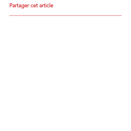
Partager cet article
RETROUVEZ TOUTE
L'EDUC'ACTU