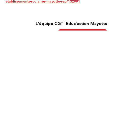
etablissements-scolaires-mayotte-rep/132991
L'équipe CGT Educ'action Mayotte
Je contacte ma CGT
Je me syndique
Partager cet article