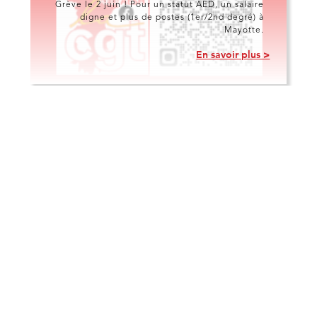
Grève le 2 juin ! Pour un statut AED, un salaire
digne et plus de postes (1er/2nd degré) à
Mayotte.
En savoir plus >
Commissions
30/4/2026
F3SCT du 30 avril 2026 : Des
annonces face à l'urgence, la CGT
Éduc’action maintient sa vigilance
Le 30 avril 2026 s'est tenue la Formation
Spécialisée en Santé, Sécurité et Conditions
de Travail (F3SCT) de l'académie de Mayotte.